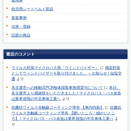
乗用車
幼児用シートベルト部品
架装事例
法規・登録
話題の商品
最近のコメント
ウイルス対策マイクロバス用「ウインドバイザー」
に
感染対策
としてウィンドバイザーを取り付けました。 – お知らせ | 仙塩交
通
より
名古屋市への移動式PCR検体採取車無償貸与について
に
本日、
名古屋市より感謝状をいただきました | マイクロバス・バス改造
は業界屈指の中京車体工業へ
より
抗菌抗ウイルス光触媒コーティング塗布 【車内内装】
に
抗菌抗
ウイルス光触媒コーティング塗布 【硬いところ・細かいとこ
ろ】 | マイクロバス・バス改造は業界屈指の中京車体工業へ
よ
り