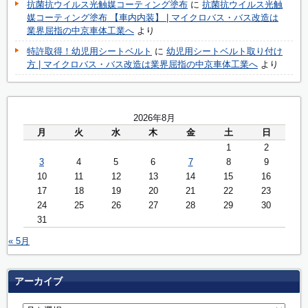
抗菌抗ウイルス光触媒コーティング塗布
に
抗菌抗ウイルス光触
媒コーティング塗布 【車内内装】 | マイクロバス・バス改造は
業界屈指の中京車体工業へ
より
特許取得！幼児用シートベルト
に
幼児用シートベルト取り付け
方 | マイクロバス・バス改造は業界屈指の中京車体工業へ
より
2026年8月
月
火
水
木
金
土
日
1
2
3
4
5
6
7
8
9
10
11
12
13
14
15
16
17
18
19
20
21
22
23
24
25
26
27
28
29
30
31
« 5月
アーカイブ