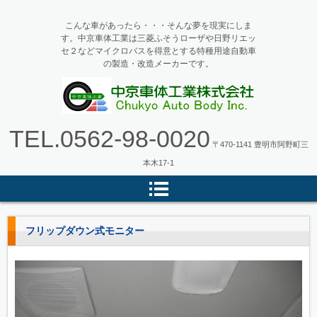
こんな車があったら・・・そんな夢を現実にしま
す。中京車体工業は三菱ふそうローザや日野リエッ
セ２などマイクロバスを得意とする特種用途自動車
の製造・改造メーカーです。
マイクロバス・バス改造の中京車
TEL.
0562-98-0020
体工業
〒470-1141 豊明市阿野町三
本木17-1
フリップダウン式モニター