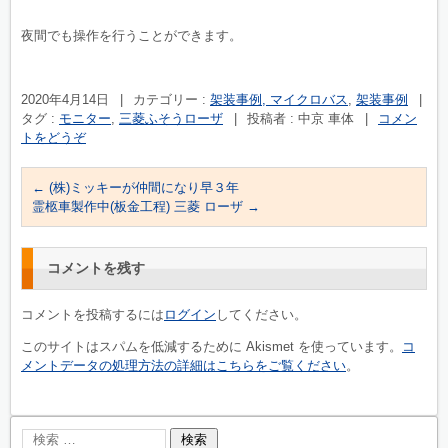
夜間でも操作を行うことができます。
2020年4月14日
|
カテゴリー :
架装事例, マイクロバス
,
架装事例
|
タグ :
モニター
,
三菱ふそうローザ
|
投稿者 : 中京 車体
|
コメン
トをどうぞ
←
(株)ミッキーが仲間になり早３年
霊柩車製作中(板金工程) 三菱 ローザ
→
コメントを残す
コメントを投稿するには
ログイン
してください。
このサイトはスパムを低減するために Akismet を使っています。
コ
メントデータの処理方法の詳細はこちらをご覧ください
。