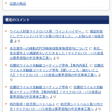
話題の商品
最近のコメント
ウイルス対策マイクロバス用「ウインドバイザー」
に
感染対策
としてウィンドバイザーを取り付けました。 – お知らせ | 仙塩交
通
より
名古屋市への移動式PCR検体採取車無償貸与について
に
本日、
名古屋市より感謝状をいただきました | マイクロバス・バス改造
は業界屈指の中京車体工業へ
より
抗菌抗ウイルス光触媒コーティング塗布 【車内内装】
に
抗菌抗
ウイルス光触媒コーティング塗布 【硬いところ・細かいとこ
ろ】 | マイクロバス・バス改造は業界屈指の中京車体工業へ
よ
り
抗菌抗ウイルス光触媒コーティング塗布
に
抗菌抗ウイルス光触
媒コーティング塗布 【車内内装】 | マイクロバス・バス改造は
業界屈指の中京車体工業へ
より
特許取得！幼児用シートベルト
に
幼児用シートベルト取り付け
方 | マイクロバス・バス改造は業界屈指の中京車体工業へ
より