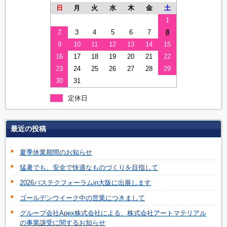
日
月
火
水
木
金
土
1
2
3
4
5
6
7
8
9
10
11
12
13
14
15
16
17
18
19
20
21
22
23
24
25
26
27
28
29
30
31
定休日
最近の投稿
夏季休業期間のお知らせ
猛暑でも、安全で快適なものづくりを目指して
2026バステクフォーラムin大阪に出展します
ゴールデンウイーク中の営業につきまして
グループ会社Apex株式会社による、株式会社アートマテリアル
の事業譲受に関するお知らせ