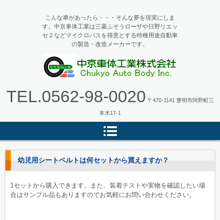
こんな車があったら・・・そんな夢を現実にしま
す。中京車体工業は三菱ふそうローザや日野リエッ
セ２などマイクロバスを得意とする特種用途自動車
の製造・改造メーカーです。
マイクロバス・バス改造の中京車
TEL.
0562-98-0020
体工業
〒470-1141 豊明市阿野町三
本木17-1
幼児用シートベルトは何セットから買えますか？
1セットから購入できます。また、装着テストや実物を確認したい場
合はサンプル品もありますのでお気軽にお問い合わせください。