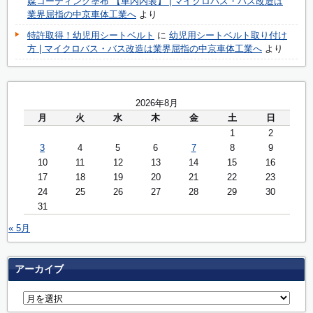
媒コーティング塗布 【車内内装】 | マイクロバス・バス改造は
業界屈指の中京車体工業へ
より
特許取得！幼児用シートベルト
に
幼児用シートベルト取り付け
方 | マイクロバス・バス改造は業界屈指の中京車体工業へ
より
2026年8月
月
火
水
木
金
土
日
1
2
3
4
5
6
7
8
9
10
11
12
13
14
15
16
17
18
19
20
21
22
23
24
25
26
27
28
29
30
31
« 5月
アーカイブ