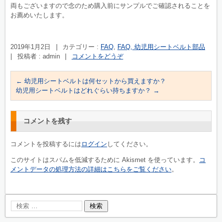
両もございますので念のため購入前にサンプルでご確認されることを
お薦めいたします。
2019年1月2日
|
カテゴリー :
FAQ
,
FAQ, 幼児用シートベルト部品
|
投稿者 : admin
|
コメントをどうぞ
←
幼児用シートベルトは何セットから買えますか？
幼児用シートベルトはどれぐらい持ちますか？
→
コメントを残す
コメントを投稿するには
ログイン
してください。
このサイトはスパムを低減するために Akismet を使っています。
コ
メントデータの処理方法の詳細はこちらをご覧ください
。