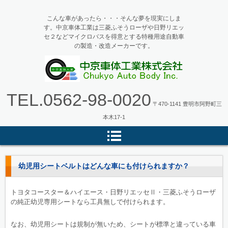
こんな車があったら・・・そんな夢を現実にしま
す。中京車体工業は三菱ふそうローザや日野リエッ
セ２などマイクロバスを得意とする特種用途自動車
の製造・改造メーカーです。
マイクロバス・バス改造の中京車
TEL.
0562-98-0020
体工業
〒470-1141 豊明市阿野町三
本木17-1
幼児用シートベルトはどんな車にも付けられますか？
トヨタコースター＆ハイエース・日野リエッセⅡ・三菱ふそうローザ
の純正幼児専用シートなら工具無しで付けられます。
なお、幼児用シートは規制が無いため、シートが標準と違っている車