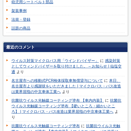
幼児用シートベルト部品
架装事例
法規・登録
話題の商品
最近のコメント
ウイルス対策マイクロバス用「ウインドバイザー」
に
感染対策
としてウィンドバイザーを取り付けました。 – お知らせ | 仙塩交
通
より
名古屋市への移動式PCR検体採取車無償貸与について
に
本日、
名古屋市より感謝状をいただきました | マイクロバス・バス改造
は業界屈指の中京車体工業へ
より
抗菌抗ウイルス光触媒コーティング塗布 【車内内装】
に
抗菌抗
ウイルス光触媒コーティング塗布 【硬いところ・細かいとこ
ろ】 | マイクロバス・バス改造は業界屈指の中京車体工業へ
よ
り
抗菌抗ウイルス光触媒コーティング塗布
に
抗菌抗ウイルス光触