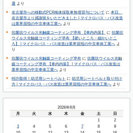
通
より
名古屋市への移動式PCR検体採取車無償貸与について
に
本日、
名古屋市より感謝状をいただきました | マイクロバス・バス改造
は業界屈指の中京車体工業へ
より
抗菌抗ウイルス光触媒コーティング塗布 【車内内装】
に
抗菌抗
ウイルス光触媒コーティング塗布 【硬いところ・細かいとこ
ろ】 | マイクロバス・バス改造は業界屈指の中京車体工業へ
よ
り
抗菌抗ウイルス光触媒コーティング塗布
に
抗菌抗ウイルス光触
媒コーティング塗布 【車内内装】 | マイクロバス・バス改造は
業界屈指の中京車体工業へ
より
特許取得！幼児用シートベルト
に
幼児用シートベルト取り付け
方 | マイクロバス・バス改造は業界屈指の中京車体工業へ
より
2026年8月
月
火
水
木
金
土
日
1
2
3
4
5
6
7
8
9
10
11
12
13
14
15
16