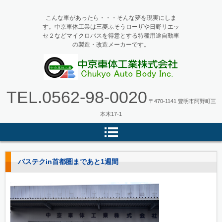
こんな車があったら・・・そんな夢を現実にしま
す。中京車体工業は三菱ふそうローザや日野リエッ
セ２などマイクロバスを得意とする特種用途自動車
の製造・改造メーカーです。
マイクロバス・バス改造の中京車
TEL.
0562-98-0020
体工業
〒470-1141 豊明市阿野町三
本木17-1
バステクin首都圏まであと1週間