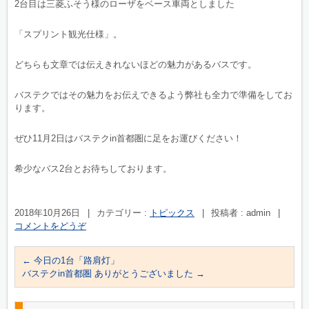
2台目は三菱ふそう様のローザをベース車両としました
「スプリント観光仕様」。
どちらも文章では伝えきれないほどの魅力があるバスです。
バステクではその魅力をお伝えできるよう弊社も全力で準備をしてお
ります。
ぜひ11月2日はバステクin首都圏に足をお運びください！
希少なバス2台とお待ちしております。
2018年10月26日
|
カテゴリー :
トピックス
|
投稿者 : admin
|
コメントをどうぞ
←
今日の1台「路肩灯」
バステクin首都圏 ありがとうございました
→