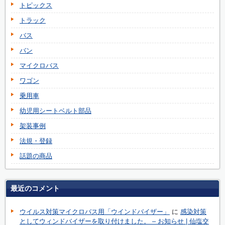
トピックス
トラック
バス
バン
マイクロバス
ワゴン
乗用車
幼児用シートベルト部品
架装事例
法規・登録
話題の商品
最近のコメント
ウイルス対策マイクロバス用「ウインドバイザー」
に
感染対策
としてウィンドバイザーを取り付けました。 – お知らせ | 仙塩交