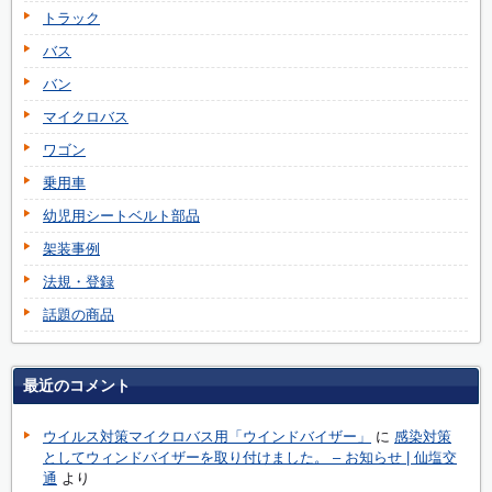
トラック
バス
バン
マイクロバス
ワゴン
乗用車
幼児用シートベルト部品
架装事例
法規・登録
話題の商品
最近のコメント
ウイルス対策マイクロバス用「ウインドバイザー」
に
感染対策
としてウィンドバイザーを取り付けました。 – お知らせ | 仙塩交
通
より