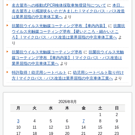
名古屋市への移動式PCR検体採取車無償貸与について
に
本日、
名古屋市より感謝状をいただきました | マイクロバス・バス改造
は業界屈指の中京車体工業へ
より
抗菌抗ウイルス光触媒コーティング塗布 【車内内装】
に
抗菌抗
ウイルス光触媒コーティング塗布 【硬いところ・細かいとこ
ろ】 | マイクロバス・バス改造は業界屈指の中京車体工業へ
よ
り
抗菌抗ウイルス光触媒コーティング塗布
に
抗菌抗ウイルス光触
媒コーティング塗布 【車内内装】 | マイクロバス・バス改造は
業界屈指の中京車体工業へ
より
特許取得！幼児用シートベルト
に
幼児用シートベルト取り付け
方 | マイクロバス・バス改造は業界屈指の中京車体工業へ
より
2026年8月
月
火
水
木
金
土
日
1
2
3
4
5
6
7
8
9
10
11
12
13
14
15
16
17
18
19
20
21
22
23