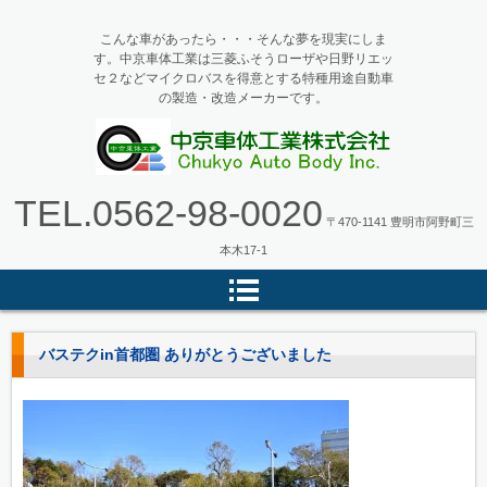
こんな車があったら・・・そんな夢を現実にしま
す。中京車体工業は三菱ふそうローザや日野リエッ
セ２などマイクロバスを得意とする特種用途自動車
の製造・改造メーカーです。
マイクロバス・バス改造の中京車
TEL.
0562-98-0020
体工業
〒470-1141 豊明市阿野町三
本木17-1
バステクin首都圏 ありがとうございました