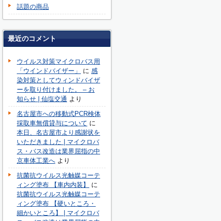
話題の商品
最近のコメント
ウイルス対策マイクロバス用
「ウインドバイザー」
に
感
染対策としてウィンドバイザ
ーを取り付けました。 – お
知らせ | 仙塩交通
より
名古屋市への移動式PCR検体
採取車無償貸与について
に
本日、名古屋市より感謝状を
いただきました | マイクロバ
ス・バス改造は業界屈指の中
京車体工業へ
より
抗菌抗ウイルス光触媒コーテ
ィング塗布 【車内内装】
に
抗菌抗ウイルス光触媒コーテ
ィング塗布 【硬いところ・
細かいところ】 | マイクロバ