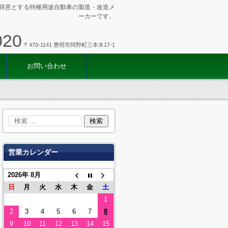
得意とする特種用途自動車の製造・改造メ
ーカーです。
020
〒470-1141 豊明市阿野町三本木17-1
お問い合わせ
営業カレンダー
2026年 8月
日
月
火
水
木
金
土
1
2
3
4
5
6
7
8
9
10
11
12
13
14
15