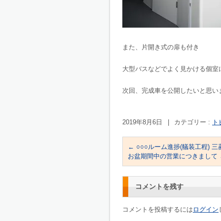
また、片開き式の扉も付き
大型バスなどでよく見かける個室
次回、完成車を公開したいと思い
2019年8月6日
|
カテゴリー :
ト
←
○○○ルーム進捗(艤装工程) 三
お盆期間中の営業につきまして
コメントを残す
コメントを投稿するには
ログイン