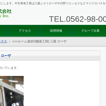
実にします。中京車体工業は三菱ふそうローザや日野リエッセ２などマイクロバスを
TEL.
0562-98-0
中京車
アクセス
採用情報
グループ企業
ックス
›
○○○ルーム進捗2(艤装工程) 三菱 ローザ
菱 ローザ
づいています。