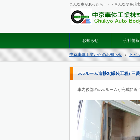
こんな車があったら・・・そんな夢を現
マイクロバス・バス改造の
体工業
お知らせ
会社情報
中京車体工業からのお知らせ
›
トピ
○○○ルーム進捗2(艤装工程) 三
車内後部の○○○ルームが完成に近