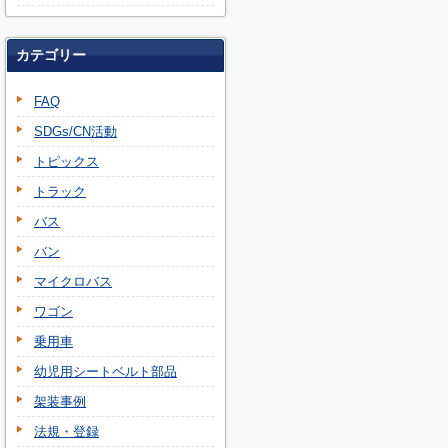
カテゴリー
FAQ
SDGs/CN活動
トピックス
トラック
バス
バン
マイクロバス
ワゴン
乗用車
幼児用シートベルト部品
架装事例
法規・登録