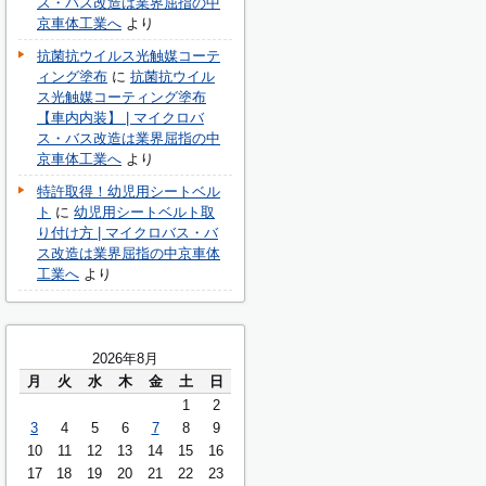
ス・バス改造は業界屈指の中
京車体工業へ
より
抗菌抗ウイルス光触媒コーテ
ィング塗布
に
抗菌抗ウイル
ス光触媒コーティング塗布
【車内内装】 | マイクロバ
ス・バス改造は業界屈指の中
京車体工業へ
より
特許取得！幼児用シートベル
ト
に
幼児用シートベルト取
り付け方 | マイクロバス・バ
ス改造は業界屈指の中京車体
工業へ
より
2026年8月
月
火
水
木
金
土
日
1
2
3
4
5
6
7
8
9
10
11
12
13
14
15
16
17
18
19
20
21
22
23