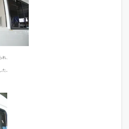
られ、
した。