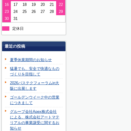
16
17
18
19
20
21
22
23
24
25
26
27
28
29
30
31
定休日
最近の投稿
夏季休業期間のお知らせ
猛暑でも、安全で快適なもの
づくりを目指して
2026バステクフォーラムin大
阪に出展します
ゴールデンウイーク中の営業
につきまして
グループ会社Apex株式会社
による、株式会社アートマテ
リアルの事業譲受に関するお
知らせ