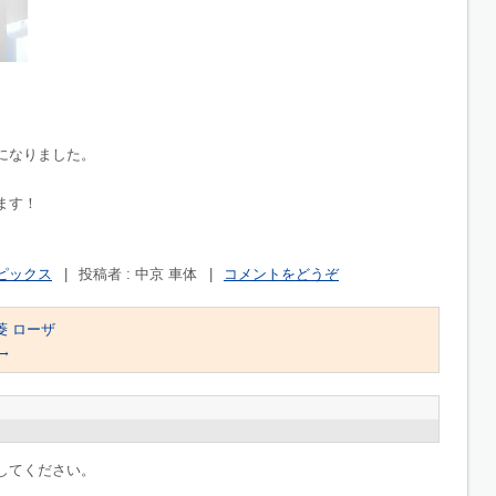
になりました。
ます！
ピックス
|
投稿者 : 中京 車体
|
コメントをどうぞ
菱 ローザ
→
してください。