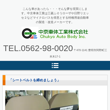
こんな車があったら・・・そんな夢を現実にしま
す。中京車体工業は三菱ふそうローザや日野リエッ
セ２などマイクロバスを得意とする特種用途自動車
の製造・改造メーカーです。
マイクロバス・バス改造の中京車
TEL.
0562-98-0020
体工業
〒470-1141 豊明市阿野町三
本木17-1
「シートベルトを締めましょう」