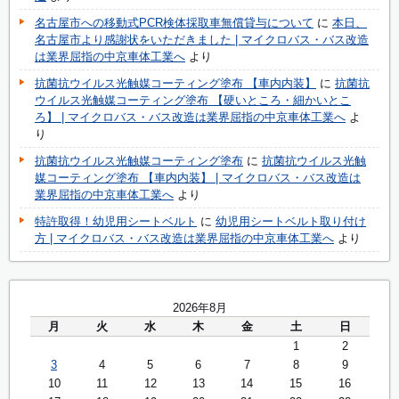
名古屋市への移動式PCR検体採取車無償貸与について
に
本日、
名古屋市より感謝状をいただきました | マイクロバス・バス改造
は業界屈指の中京車体工業へ
より
抗菌抗ウイルス光触媒コーティング塗布 【車内内装】
に
抗菌抗
ウイルス光触媒コーティング塗布 【硬いところ・細かいとこ
ろ】 | マイクロバス・バス改造は業界屈指の中京車体工業へ
よ
り
抗菌抗ウイルス光触媒コーティング塗布
に
抗菌抗ウイルス光触
媒コーティング塗布 【車内内装】 | マイクロバス・バス改造は
業界屈指の中京車体工業へ
より
特許取得！幼児用シートベルト
に
幼児用シートベルト取り付け
方 | マイクロバス・バス改造は業界屈指の中京車体工業へ
より
2026年8月
月
火
水
木
金
土
日
1
2
3
4
5
6
7
8
9
10
11
12
13
14
15
16