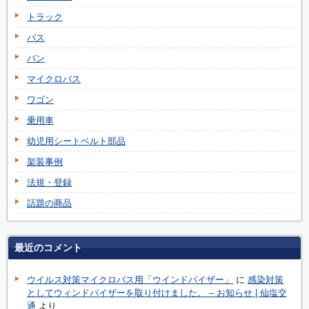
トラック
バス
バン
マイクロバス
ワゴン
乗用車
幼児用シートベルト部品
架装事例
法規・登録
話題の商品
最近のコメント
ウイルス対策マイクロバス用「ウインドバイザー」
に
感染対策
としてウィンドバイザーを取り付けました。 – お知らせ | 仙塩交
通
より