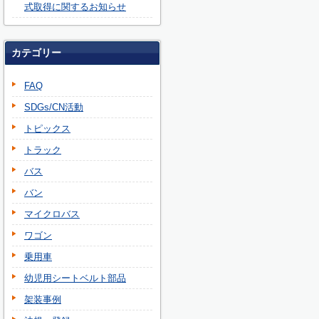
式取得に関するお知らせ
カテゴリー
FAQ
SDGs/CN活動
トピックス
トラック
バス
バン
マイクロバス
ワゴン
乗用車
幼児用シートベルト部品
架装事例