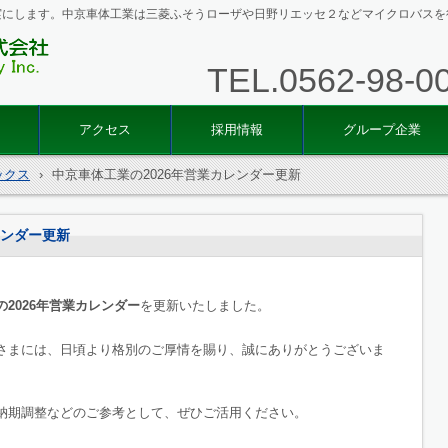
実にします。中京車体工業は三菱ふそうローザや日野リエッセ２などマイクロバスを
TEL.
0562-98-0
中京車
アクセス
採用情報
グループ企業
ックス
›
中京車体工業の2026年営業カレンダー更新
レンダー更新
2026年営業カレンダー
を更新いたしました。
さまには、日頃より格別のご厚情を賜り、誠にありがとうございま
納期調整などのご参考として、ぜひご活用ください。