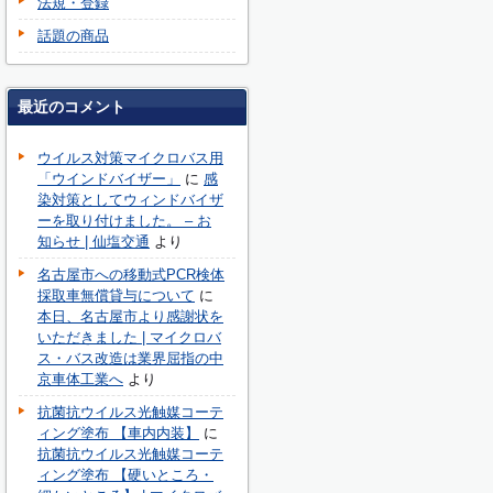
法規・登録
話題の商品
最近のコメント
ウイルス対策マイクロバス用
「ウインドバイザー」
に
感
染対策としてウィンドバイザ
ーを取り付けました。 – お
知らせ | 仙塩交通
より
名古屋市への移動式PCR検体
採取車無償貸与について
に
本日、名古屋市より感謝状を
いただきました | マイクロバ
ス・バス改造は業界屈指の中
京車体工業へ
より
抗菌抗ウイルス光触媒コーテ
ィング塗布 【車内内装】
に
抗菌抗ウイルス光触媒コーテ
ィング塗布 【硬いところ・