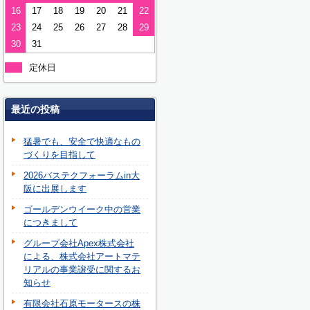
16
17
18
19
20
21
22
23
24
25
26
27
28
29
30
31
定休日
最近の投稿
猛暑でも、安全で快適なもの
づくりを目指して
2026バステクフォーラムin大
阪に出展します
ゴールデンウイーク中の営業
につきまして
グループ会社Apex株式会社
による、株式会社アートマテ
リアルの事業譲受に関するお
知らせ
有限会社石原モータースの株