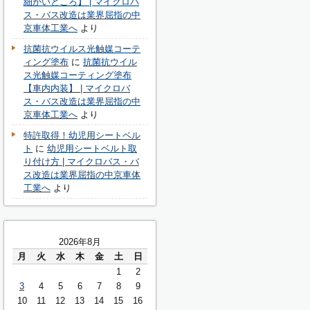
細かいところ】 | マイクロバ
ス・バス改造は業界屈指の中
京車体工業へ
より
抗菌抗ウイルス光触媒コーテ
ィング塗布
に
抗菌抗ウイル
ス光触媒コーティング塗布
【車内内装】 | マイクロバ
ス・バス改造は業界屈指の中
京車体工業へ
より
特許取得！幼児用シートベル
ト
に
幼児用シートベルト取
り付け方 | マイクロバス・バ
ス改造は業界屈指の中京車体
工業へ
より
2026年8月
月
火
水
木
金
土
日
1
2
3
4
5
6
7
8
9
10
11
12
13
14
15
16