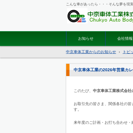
こんな車があったら・・・そんな夢を現
マイクロバス・バス改造の
体工業
お知らせ
会社情報
中京車体工業からのお知らせ
›
トピ
中京車体工業の2026年営業カ
このたび、
中京車体工業株式会社の
お取引先の皆さま、関係各社の皆
す。
来年度のご計画・お打ち合わせ・