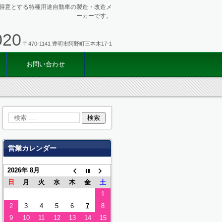
得意とする特種用途自動車の製造・改造メ
ーカーです。
020
〒470-1141 豊明市阿野町三本木17-1
お問い合わせ
営業カレンダー
2026年 8月
日
月
火
水
木
金
土
1
2
3
4
5
6
7
8
9
10
11
12
13
14
15