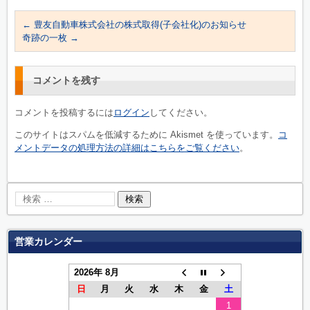
←
豊友自動車株式会社の株式取得(子会社化)のお知らせ
奇跡の一枚
→
コメントを残す
コメントを投稿するには
ログイン
してください。
このサイトはスパムを低減するために Akismet を使っています。
コ
メントデータの処理方法の詳細はこちらをご覧ください
。
営業カレンダー
2026年 8月
日
月
火
水
木
金
土
1