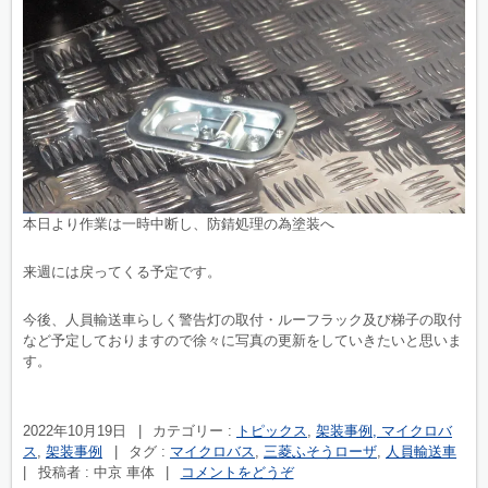
本日より作業は一時中断し、防錆処理の為塗装へ
来週には戻ってくる予定です。
今後、人員輸送車らしく警告灯の取付・ルーフラック及び梯子の取付
など予定しておりますので徐々に写真の更新をしていきたいと思いま
す。
2022年10月19日
|
カテゴリー :
トピックス
,
架装事例, マイクロバ
ス
,
架装事例
|
タグ :
マイクロバス
,
三菱ふそうローザ
,
人員輸送車
|
投稿者 : 中京 車体
|
コメントをどうぞ