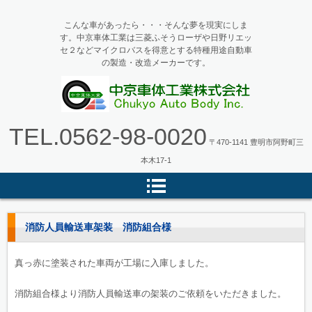
こんな車があったら・・・そんな夢を現実にしま
す。中京車体工業は三菱ふそうローザや日野リエッ
セ２などマイクロバスを得意とする特種用途自動車
の製造・改造メーカーです。
マイクロバス・バス改造の中京車
TEL.
0562-98-0020
体工業
〒470-1141 豊明市阿野町三
本木17-1
消防人員輸送車架装 消防組合様
真っ赤に塗装された車両が工場に入庫しました。
消防組合様より消防人員輸送車の架装のご依頼をいただきました。