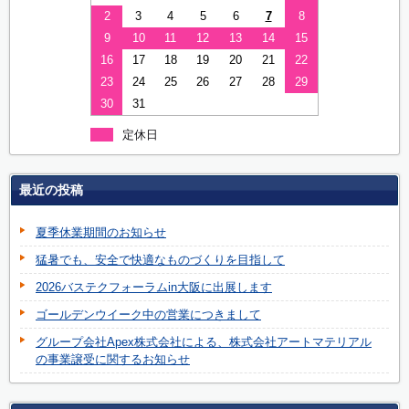
2
3
4
5
6
7
8
9
10
11
12
13
14
15
16
17
18
19
20
21
22
23
24
25
26
27
28
29
30
31
定休日
最近の投稿
夏季休業期間のお知らせ
猛暑でも、安全で快適なものづくりを目指して
2026バステクフォーラムin大阪に出展します
ゴールデンウイーク中の営業につきまして
グループ会社Apex株式会社による、株式会社アートマテリアル
の事業譲受に関するお知らせ