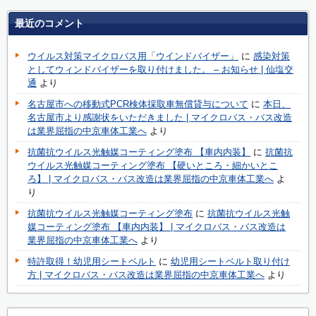
最近のコメント
ウイルス対策マイクロバス用「ウインドバイザー」
に
感染対策
としてウィンドバイザーを取り付けました。 – お知らせ | 仙塩交
通
より
名古屋市への移動式PCR検体採取車無償貸与について
に
本日、
名古屋市より感謝状をいただきました | マイクロバス・バス改造
は業界屈指の中京車体工業へ
より
抗菌抗ウイルス光触媒コーティング塗布 【車内内装】
に
抗菌抗
ウイルス光触媒コーティング塗布 【硬いところ・細かいとこ
ろ】 | マイクロバス・バス改造は業界屈指の中京車体工業へ
よ
り
抗菌抗ウイルス光触媒コーティング塗布
に
抗菌抗ウイルス光触
媒コーティング塗布 【車内内装】 | マイクロバス・バス改造は
業界屈指の中京車体工業へ
より
特許取得！幼児用シートベルト
に
幼児用シートベルト取り付け
方 | マイクロバス・バス改造は業界屈指の中京車体工業へ
より