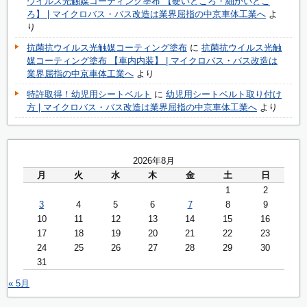
ウイルス光触媒コーティング塗布 【硬いところ・細かいとこ
ろ】 | マイクロバス・バス改造は業界屈指の中京車体工業へ
よ
り
抗菌抗ウイルス光触媒コーティング塗布
に
抗菌抗ウイルス光触
媒コーティング塗布 【車内内装】 | マイクロバス・バス改造は
業界屈指の中京車体工業へ
より
特許取得！幼児用シートベルト
に
幼児用シートベルト取り付け
方 | マイクロバス・バス改造は業界屈指の中京車体工業へ
より
2026年8月
月
火
水
木
金
土
日
1
2
3
4
5
6
7
8
9
10
11
12
13
14
15
16
17
18
19
20
21
22
23
24
25
26
27
28
29
30
31
« 5月