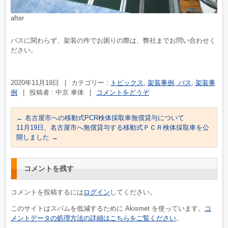
after
バスに関わらず、架装の件でお困りの際は、弊社までお問い合わせく
ださい。
2020年11月19日
|
カテゴリー :
トピックス
,
架装事例, バス
,
架装事
例
|
投稿者 : 中京 車体
|
コメントをどうぞ
←
名古屋市への移動式PCR検体採取車無償貸与について
11月19日、名古屋市へ無償貸与する移動式ＰＣＲ検体採取車を公
開しました
→
コメントを残す
コメントを投稿するには
ログイン
してください。
このサイトはスパムを低減するために Akismet を使っています。
コ
メントデータの処理方法の詳細はこちらをご覧ください
。