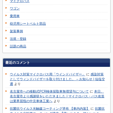
マイクロバス
ワゴン
乗用車
幼児用シートベルト部品
架装事例
法規・登録
話題の商品
最近のコメント
ウイルス対策マイクロバス用「ウインドバイザー」
に
感染対策
としてウィンドバイザーを取り付けました。 – お知らせ | 仙塩交
通
より
名古屋市への移動式PCR検体採取車無償貸与について
に
本日、
名古屋市より感謝状をいただきました | マイクロバス・バス改造
は業界屈指の中京車体工業へ
より
抗菌抗ウイルス光触媒コーティング塗布 【車内内装】
に
抗菌抗