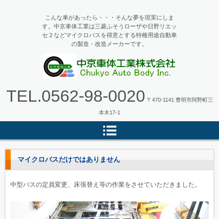
こんな車があったら・・・そんな夢を現実にしま
す。中京車体工業は三菱ふそうローザや日野リエッ
セ２などマイクロバスを得意とする特種用途自動車
の製造・改造メーカーです。
マイクロバス・バス改造の中京車
TEL.
0562-98-0020
体工業
〒470-1141 豊明市阿野町三
本木17-1
マイクロバスだけではありません
中型バスの定員変更、床張替え等の作業をさせていただきました。