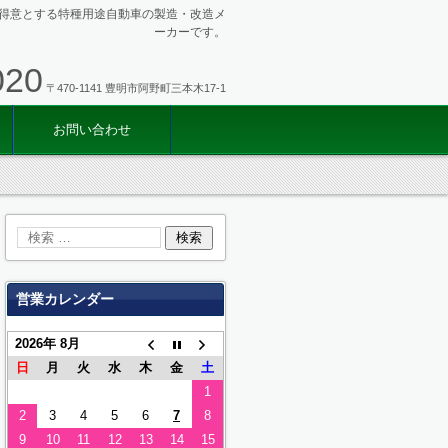
得意とする特種用途自動車の製造・改造メ
ーカーです。
020
〒470-1141 豊明市阿野町三本木17-1
お問い合わせ
営業カレンダー
2026年 8月
日
月
火
水
木
金
土
1
2
3
4
5
6
7
8
9
10
11
12
13
14
15