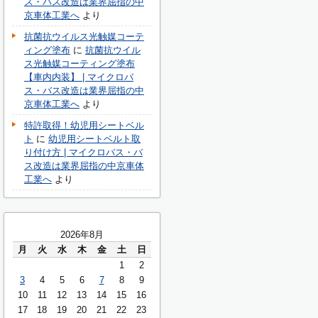
ス・バス改造は業界屈指の中
京車体工業へ
より
抗菌抗ウイルス光触媒コーテ
ィング塗布
に
抗菌抗ウイル
ス光触媒コーティング塗布
【車内内装】 | マイクロバ
ス・バス改造は業界屈指の中
京車体工業へ
より
特許取得！幼児用シートベル
ト
に
幼児用シートベルト取
り付け方 | マイクロバス・バ
ス改造は業界屈指の中京車体
工業へ
より
2026年8月
月
火
水
木
金
土
日
1
2
3
4
5
6
7
8
9
10
11
12
13
14
15
16
17
18
19
20
21
22
23