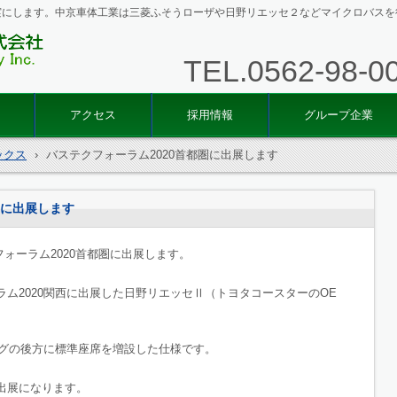
実にします。中京車体工業は三菱ふそうローザや日野リエッセ２などマイクロバスを
TEL.
0562-98-0
中京車
アクセス
採用情報
グループ企業
ックス
›
バステクフォーラム2020首都圏に出展します
圏に出展します
クフォーラム2020首都圏に出展します。
ム2020関西に出展した日野リエッセⅡ（トヨタコースターのOE
ングの後方に標準座席を増設した仕様です。
出展になります。