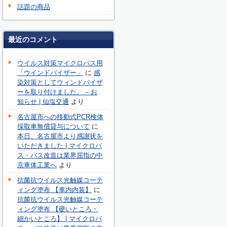
話題の商品
最近のコメント
ウイルス対策マイクロバス用
「ウインドバイザー」
に
感
染対策としてウィンドバイザ
ーを取り付けました。 – お
知らせ | 仙塩交通
より
名古屋市への移動式PCR検体
採取車無償貸与について
に
本日、名古屋市より感謝状を
いただきました | マイクロバ
ス・バス改造は業界屈指の中
京車体工業へ
より
抗菌抗ウイルス光触媒コーテ
ィング塗布 【車内内装】
に
抗菌抗ウイルス光触媒コーテ
ィング塗布 【硬いところ・
細かいところ】 | マイクロバ