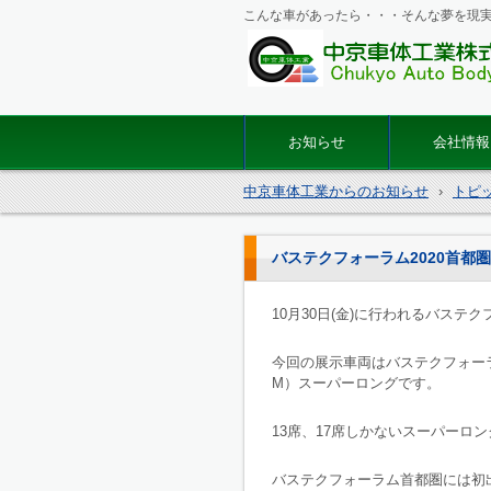
こんな車があったら・・・そんな夢を現
マイクロバス・バス改造の
体工業
お知らせ
会社情報
中京車体工業からのお知らせ
›
トピ
バステクフォーラム2020首都
10月30日(金)に行われるバステ
今回の展示車両はバステクフォーラ
M）スーパーロングです。
13席、17席しかないスーパーロ
バステクフォーラム首都圏には初