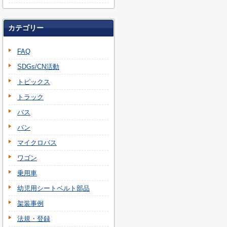
カテゴリー
FAQ
SDGs/CN活動
トピックス
トラック
バス
バン
マイクロバス
ワゴン
乗用車
幼児用シートベルト部品
架装事例
法規・登録