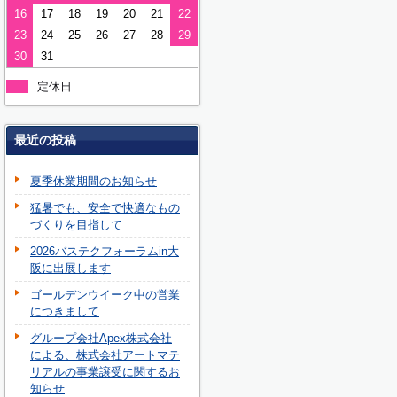
16
17
18
19
20
21
22
23
24
25
26
27
28
29
30
31
定休日
最近の投稿
夏季休業期間のお知らせ
猛暑でも、安全で快適なもの
づくりを目指して
2026バステクフォーラムin大
阪に出展します
ゴールデンウイーク中の営業
につきまして
グループ会社Apex株式会社
による、株式会社アートマテ
リアルの事業譲受に関するお
知らせ