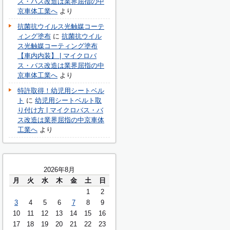
ス・バス改造は業界屈指の中
京車体工業へ
より
抗菌抗ウイルス光触媒コーテ
ィング塗布
に
抗菌抗ウイル
ス光触媒コーティング塗布
【車内内装】 | マイクロバ
ス・バス改造は業界屈指の中
京車体工業へ
より
特許取得！幼児用シートベル
ト
に
幼児用シートベルト取
り付け方 | マイクロバス・バ
ス改造は業界屈指の中京車体
工業へ
より
2026年8月
月
火
水
木
金
土
日
1
2
3
4
5
6
7
8
9
10
11
12
13
14
15
16
17
18
19
20
21
22
23