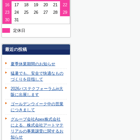
16
17
18
19
20
21
22
23
24
25
26
27
28
29
30
31
定休日
最近の投稿
夏季休業期間のお知らせ
猛暑でも、安全で快適なもの
づくりを目指して
2026バステクフォーラムin大
阪に出展します
ゴールデンウイーク中の営業
につきまして
グループ会社Apex株式会社
による、株式会社アートマテ
リアルの事業譲受に関するお
知らせ