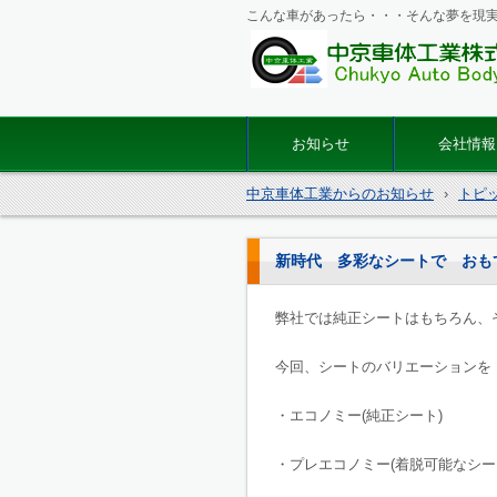
こんな車があったら・・・そんな夢を現
マイクロバス・バス改造の
体工業
お知らせ
会社情報
中京車体工業からのお知らせ
›
トピ
新時代 多彩なシートで おもて
弊社では純正シートはもちろん、
今回、シートのバリエーションを
・エコノミー(純正シート)
・プレエコノミー(着脱可能なシー