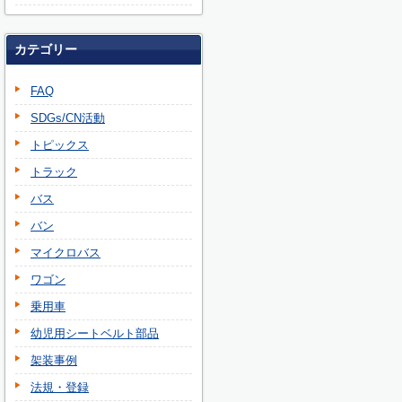
カテゴリー
FAQ
SDGs/CN活動
トピックス
トラック
バス
バン
マイクロバス
ワゴン
乗用車
幼児用シートベルト部品
架装事例
法規・登録