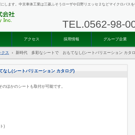
実にします。中京車体工業は三菱ふそうローザや日野リエッセ２などマイクロバスを
TEL.
0562-98-0
中京車
アクセス
採用情報
グループ企業
ックス
›
新時代 多彩なシートで おもてなし(シートバリエーション カタロ
なし(シートバリエーション カタログ)
そのほかのシートも取付が可能です。
ト)