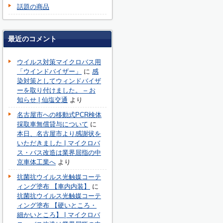
話題の商品
最近のコメント
ウイルス対策マイクロバス用
「ウインドバイザー」
に
感
染対策としてウィンドバイザ
ーを取り付けました。 – お
知らせ | 仙塩交通
より
名古屋市への移動式PCR検体
採取車無償貸与について
に
本日、名古屋市より感謝状を
いただきました | マイクロバ
ス・バス改造は業界屈指の中
京車体工業へ
より
抗菌抗ウイルス光触媒コーテ
ィング塗布 【車内内装】
に
抗菌抗ウイルス光触媒コーテ
ィング塗布 【硬いところ・
細かいところ】 | マイクロバ