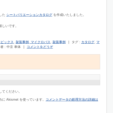
した
シートバリエーションカタログ
を作成いたしました。
嬉しいです。
トピックス
,
架装事例, マイクロバス
,
架装事例
|
タグ :
カタログ
,
マ
者 : 中京 車体
|
コメントをどうぞ
してください。
 Akismet を使っています。
コメントデータの処理方法の詳細は