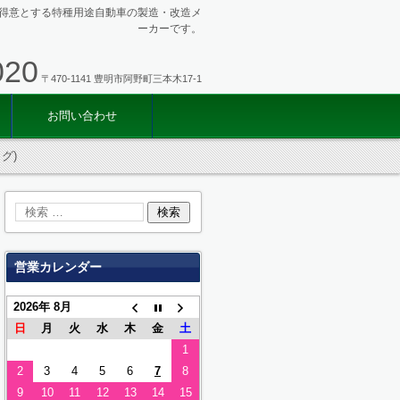
得意とする特種用途自動車の製造・改造メ
ーカーです。
020
〒470-1141 豊明市阿野町三本木17-1
お問い合わせ
グ)
営業カレンダー
2026年 8月
日
月
火
水
木
金
土
1
2
3
4
5
6
7
8
9
10
11
12
13
14
15