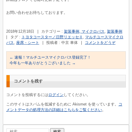
お問い合わせお待ちしております。
2018年12月18日
|
カテゴリー :
架装事例, マイクロバス
,
架装事例
|
タグ :
トヨタコースター／日野リエッセⅡ
,
マルチユースマイクロ
バス
,
座席・シート
|
投稿者 : 中京 車体
|
コメントをどうぞ
←
速報！マルチユースマイクロバス登録完了！
今年も一年ありがとうございました
→
コメントを残す
コメントを投稿するには
ログイン
してください。
このサイトはスパムを低減するために Akismet を使っています。
コ
メントデータの処理方法の詳細はこちらをご覧ください
。