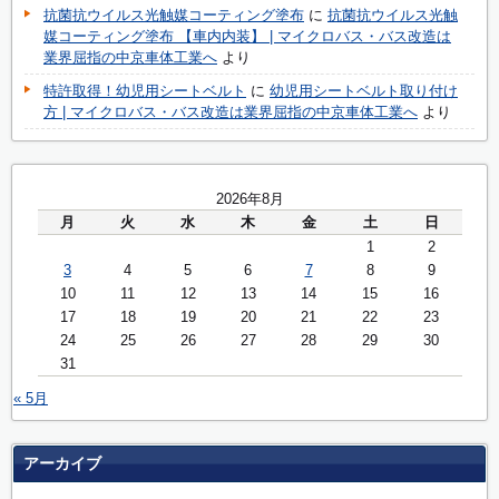
抗菌抗ウイルス光触媒コーティング塗布
に
抗菌抗ウイルス光触
媒コーティング塗布 【車内内装】 | マイクロバス・バス改造は
業界屈指の中京車体工業へ
より
特許取得！幼児用シートベルト
に
幼児用シートベルト取り付け
方 | マイクロバス・バス改造は業界屈指の中京車体工業へ
より
2026年8月
月
火
水
木
金
土
日
1
2
3
4
5
6
7
8
9
10
11
12
13
14
15
16
17
18
19
20
21
22
23
24
25
26
27
28
29
30
31
« 5月
アーカイブ