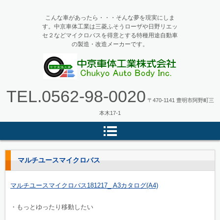
こんな車があったら・・・そんな夢を現実にしま
す。中京車体工業は三菱ふそうローザや日野リエッ
セ２などマイクロバスを得意とする特種用途自動車
の製造・改造メーカーです。
マイクロバス・バス改造の中京車
TEL.
0562-98-0020
体工業
〒470-1141 豊明市阿野町三
本木17-1
マルチユースマイクロバス
マルチユースマイクロバス181217_ A3カタログ(A4)
・もっとゆったり移動したい