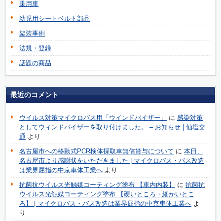
乗用車
幼児用シートベルト部品
架装事例
法規・登録
話題の商品
最近のコメント
ウイルス対策マイクロバス用「ウインドバイザー」
に
感染対策
としてウィンドバイザーを取り付けました。 – お知らせ | 仙塩交
通
より
名古屋市への移動式PCR検体採取車無償貸与について
に
本日、
名古屋市より感謝状をいただきました | マイクロバス・バス改造
は業界屈指の中京車体工業へ
より
抗菌抗ウイルス光触媒コーティング塗布 【車内内装】
に
抗菌抗
ウイルス光触媒コーティング塗布 【硬いところ・細かいとこ
ろ】 | マイクロバス・バス改造は業界屈指の中京車体工業へ
よ
り