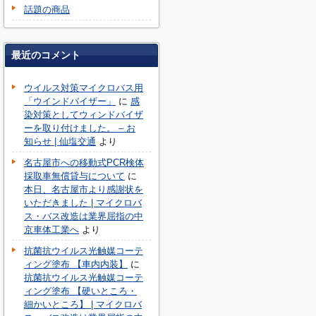
話題の商品
最近のコメント
ウイルス対策マイクロバス用
「ウインドバイザー」
に
感
染対策としてウィンドバイザ
ーを取り付けました。 – お
知らせ | 仙塩交通
より
名古屋市への移動式PCR検体
採取車無償貸与について
に
本日、名古屋市より感謝状を
いただきました | マイクロバ
ス・バス改造は業界屈指の中
京車体工業へ
より
抗菌抗ウイルス光触媒コーテ
ィング塗布 【車内内装】
に
抗菌抗ウイルス光触媒コーテ
ィング塗布 【硬いところ・
細かいところ】 | マイクロバ