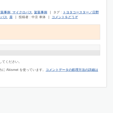
架装事例, マイクロバス
,
架装事例
|
タグ :
トヨタコースター／日野
ロバス
,
扉
|
投稿者 : 中京 車体
|
コメントをどうぞ
してください。
 Akismet を使っています。
コメントデータの処理方法の詳細は