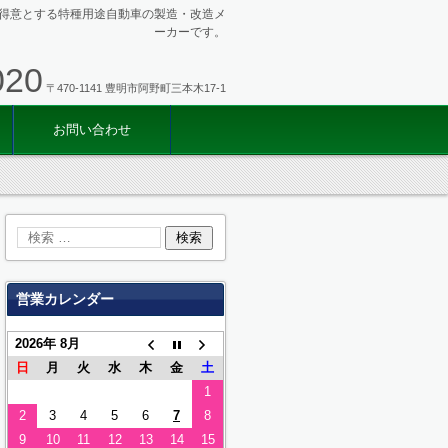
得意とする特種用途自動車の製造・改造メ
ーカーです。
020
〒470-1141 豊明市阿野町三本木17-1
お問い合わせ
営業カレンダー
2026年 8月
日
月
火
水
木
金
土
1
2
3
4
5
6
7
8
9
10
11
12
13
14
15