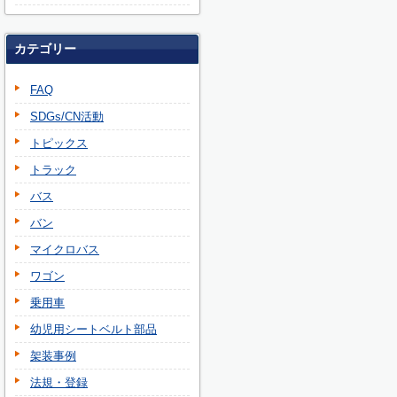
カテゴリー
FAQ
SDGs/CN活動
トピックス
トラック
バス
バン
マイクロバス
ワゴン
乗用車
幼児用シートベルト部品
架装事例
法規・登録