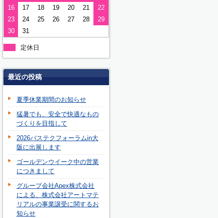
16
17
18
19
20
21
22
23
24
25
26
27
28
29
30
31
定休日
最近の投稿
夏季休業期間のお知らせ
猛暑でも、安全で快適なもの
づくりを目指して
2026バステクフォーラムin大
阪に出展します
ゴールデンウイーク中の営業
につきまして
グループ会社Apex株式会社
による、株式会社アートマテ
リアルの事業譲受に関するお
知らせ