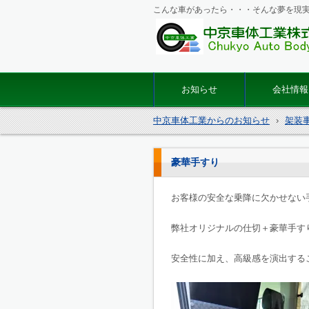
こんな車があったら・・・そんな夢を現
マイクロバス・バス改造の
体工業
お知らせ
会社情報
中京車体工業からのお知らせ
›
架装
豪華手すり
お客様の安全な乗降に欠かせない
弊社オリジナルの仕切＋豪華手す
安全性に加え、高級感を演出する