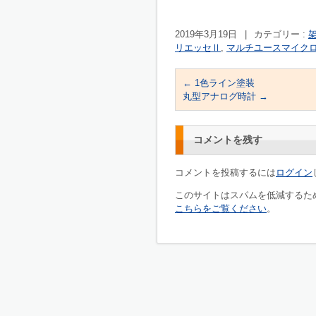
2019年3月19日
|
カテゴリー :
リエッセⅡ
,
マルチユースマイク
←
1色ライン塗装
丸型アナログ時計
→
コメントを残す
コメントを投稿するには
ログイン
このサイトはスパムを低減するために
こちらをご覧ください
。