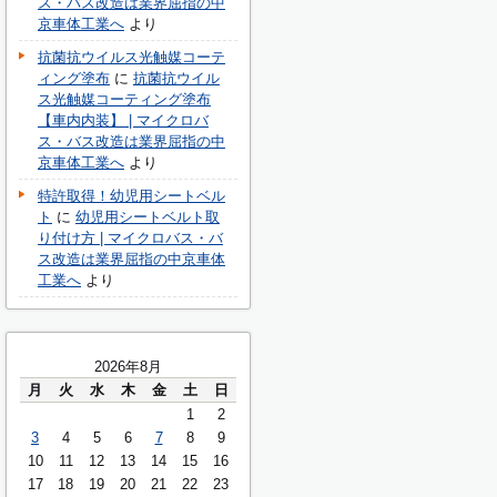
ス・バス改造は業界屈指の中
京車体工業へ
より
抗菌抗ウイルス光触媒コーテ
ィング塗布
に
抗菌抗ウイル
ス光触媒コーティング塗布
【車内内装】 | マイクロバ
ス・バス改造は業界屈指の中
京車体工業へ
より
特許取得！幼児用シートベル
ト
に
幼児用シートベルト取
り付け方 | マイクロバス・バ
ス改造は業界屈指の中京車体
工業へ
より
2026年8月
月
火
水
木
金
土
日
1
2
3
4
5
6
7
8
9
10
11
12
13
14
15
16
17
18
19
20
21
22
23