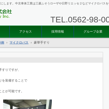
実にします。中京車体工業は三菱ふそうローザや日野リエッセ２などマイクロバスを
TEL.
0562-98-0
中京車
アクセス
採用情報
グループ企業
事例
›
マイクロバス
›
豪華手すり
手すりですが、
りを装備することで
ことが可能です。