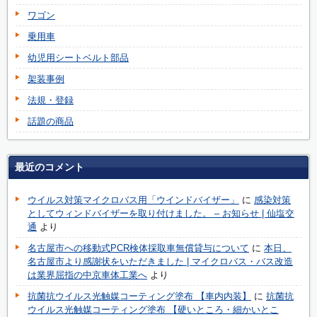
ワゴン
乗用車
幼児用シートベルト部品
架装事例
法規・登録
話題の商品
最近のコメント
ウイルス対策マイクロバス用「ウインドバイザー」
に
感染対策
としてウィンドバイザーを取り付けました。 – お知らせ | 仙塩交
通
より
名古屋市への移動式PCR検体採取車無償貸与について
に
本日、
名古屋市より感謝状をいただきました | マイクロバス・バス改造
は業界屈指の中京車体工業へ
より
抗菌抗ウイルス光触媒コーティング塗布 【車内内装】
に
抗菌抗
ウイルス光触媒コーティング塗布 【硬いところ・細かいとこ