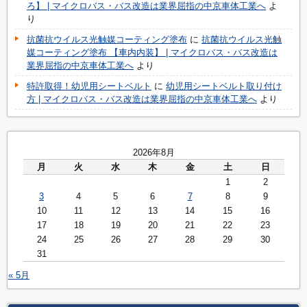
ろ】 | マイクロバス・バス改造は業界屈指の中京車体工業へ
よ
り
抗菌抗ウイルス光触媒コーティング塗布
に
抗菌抗ウイルス光触
媒コーティング塗布 【車内内装】 | マイクロバス・バス改造は
業界屈指の中京車体工業へ
より
特許取得！幼児用シートベルト
に
幼児用シートベルト取り付け
方 | マイクロバス・バス改造は業界屈指の中京車体工業へ
より
2026年8月
月
火
水
木
金
土
日
1
2
3
4
5
6
7
8
9
10
11
12
13
14
15
16
17
18
19
20
21
22
23
24
25
26
27
28
29
30
31
« 5月