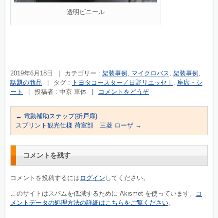
透明ビニール
2019年6月18日
|
カテゴリー :
架装事例, マイクロバス
,
架装事例
,
話題の商品
|
タグ :
トヨタコースター／日野リエッセⅡ
,
座席・シ
ート
|
投稿者 : 中京 車体
|
コメントをどうぞ
←
電動補助ステップ(折戸扉)
スプリント観光仕様 荷室部 三菱 ローザ
→
コメントを残す
コメントを投稿するには
ログイン
してください。
このサイトはスパムを低減するために Akismet を使っています。
コ
メントデータの処理方法の詳細はこちらをご覧ください
。