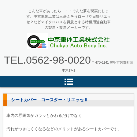
こんな車があったら・・・そんな夢を現実にしま
す。中京車体工業は三菱ふそうローザや日野リエッ
セ２などマイクロバスを得意とする特種用途自動車
の製造・改造メーカーです。
マイクロバス・バス改造の中京車
TEL.
0562-98-0020
体工業
〒470-1141 豊明市阿野町三
本木17-1
シートカバー コースター・リエッセⅡ
車内の雰囲気がガラッとかわるだけでなく
汚れがつきにくくなるなどのメリットがあるシートカバーです。