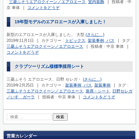
:
三菱ふそうエアロクイーン／エアロエース
,
室内装飾
|
投稿者 : 中
京 車体
|
コメントをどうぞ
19年型モデルのエアロエースが入庫しました！
新型のエアロエースが入庫しました。 大型
(さらに…)
2019年11月1日
|
カテゴリー :
トピックス
,
架装事例, バス
|
タグ :
三菱ふそうエアロクイーン／エアロエース
|
投稿者 : 中京 車体
|
コメントをどうぞ
クラブツーリズム様標準採用シート
三菱ふそう エアロエース、日野 セレガ・
(さらに…)
2019年2月25日
|
カテゴリー :
架装事例, バス
,
架装事例
|
タグ :
三菱ふそうエアロクイーン／エアロエース
,
座席・シート
,
日野セレガ
／いすゞガーラ
|
投稿者 : 中京 車体
|
コメントをどうぞ
営業カレンダー