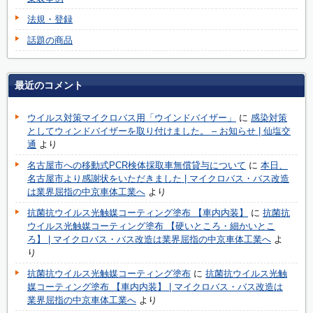
法規・登録
話題の商品
最近のコメント
ウイルス対策マイクロバス用「ウインドバイザー」
に
感染対策
としてウィンドバイザーを取り付けました。 – お知らせ | 仙塩交
通
より
名古屋市への移動式PCR検体採取車無償貸与について
に
本日、
名古屋市より感謝状をいただきました | マイクロバス・バス改造
は業界屈指の中京車体工業へ
より
抗菌抗ウイルス光触媒コーティング塗布 【車内内装】
に
抗菌抗
ウイルス光触媒コーティング塗布 【硬いところ・細かいとこ
ろ】 | マイクロバス・バス改造は業界屈指の中京車体工業へ
よ
り
抗菌抗ウイルス光触媒コーティング塗布
に
抗菌抗ウイルス光触
媒コーティング塗布 【車内内装】 | マイクロバス・バス改造は
業界屈指の中京車体工業へ
より