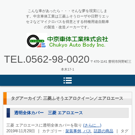
こんな車があったら・・・そんな夢を現実にしま
す。中京車体工業は三菱ふそうローザや日野リエッ
セ２などマイクロバスを得意とする特種用途自動車
の製造・改造メーカーです。
マイクロバス・バス改造の中京車
TEL.
0562-98-0020
体工業
〒470-1141 豊明市阿野町三
本木17-1
タグアーカイブ:
三菱ふそうエアロクイーン／エアロエース
透明全体カバー 三菱 エアロエース
三菱 エアロエースに透明全体カバーを取り
(さらに…)
2019年11月29日
|
カテゴリー :
架装事例, バス
,
話題の商品
|
タグ