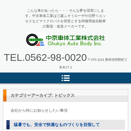
こんな車があったら・・・そんな夢を現実にしま
す。中京車体工業は三菱ふそうローザや日野リエッ
セ２などマイクロバスを得意とする特種用途自動車
の製造・改造メーカーです。
マイクロバス・バス改造の中京車
TEL.
0562-98-0020
体工業
〒470-1141 豊明市阿野町三
本木17-1
カテゴリーアーカイブ:
トピックス
会社から特にお知らせしたい事項
猛暑でも、安全で快適なものづくりを目指して