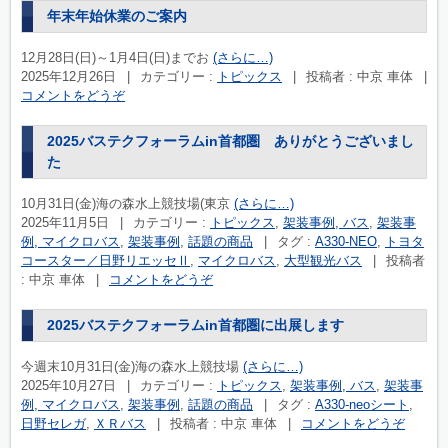
年末年始休業のご案内
12月28日(日)～1月4日(日)までお
(さらに…)
2025年12月26日
|
カテゴリー :
トピックス
|
投稿者 : 中京 車体
|
コメントをどうぞ
2025バステクフォーラムin首都圏 ありがとうございまし
た
10月31日(金)海の森水上競技場(東京
(さらに…)
2025年11月5日
|
カテゴリー :
トピックス
,
架装事例, バス
,
架装事
例, マイクロバス
,
架装事例
,
話題の商品
|
タグ :
A330-NEO
,
トヨタ
コースター／日野リエッセⅡ
,
マイクロバス
,
大型観光バス
|
投稿者
: 中京 車体
|
コメントをどうぞ
2025バステクフォーラムin首都圏に出展します
今週末10月31日(金)海の森水上競技場
(さらに…)
2025年10月27日
|
カテゴリー :
トピックス
,
架装事例, バス
,
架装事
例, マイクロバス
,
架装事例
,
話題の商品
|
タグ :
A330-neoシート
,
日野セレガ
,
ＸＲバス
|
投稿者 : 中京 車体
|
コメントをどうぞ