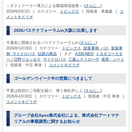
～ダクトクーラー導入による職場環境改善～
(さらに…)
2026年8月3日
|
カテゴリー :
トピックス
|
投稿者 : 孝義森
|
コ
メントをどうぞ
2026バステクフォーラムin大阪に出展します
今週末に開催されるバステクフォーラムin
(さらに…)
2026年5月19日
|
カテゴリー :
トピックス
,
架装事例, バス
,
架装事
例, マイクロバス
,
話題の商品
|
タグ :
A330-NEO
,
トヨタコースタ
ー／日野リエッセⅡ
,
マイクロバス
,
三菱ふそうローザ
,
座席・シート
|
投稿者 : 中京 車体
|
コメントをどうぞ
ゴールデンウイーク中の営業につきまして
平素は格別のご高配を賜り、厚く御礼申し上
(さらに…)
2026年4月30日
|
カテゴリー :
トピックス
|
投稿者 : 中京 車体
|
コメントをどうぞ
グループ会社Apex株式会社による、株式会社アートマテ
リアルの事業譲受に関するお知らせ