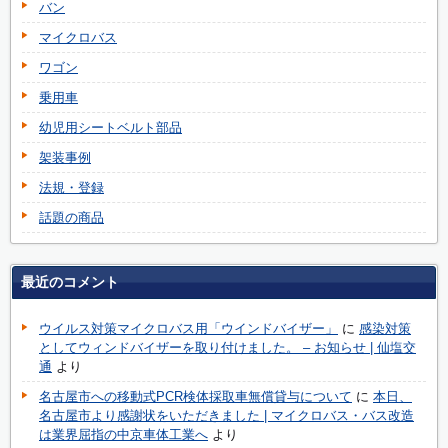
バン
マイクロバス
ワゴン
乗用車
幼児用シートベルト部品
架装事例
法規・登録
話題の商品
最近のコメント
ウイルス対策マイクロバス用「ウインドバイザー」
に
感染対策
としてウィンドバイザーを取り付けました。 – お知らせ | 仙塩交
通
より
名古屋市への移動式PCR検体採取車無償貸与について
に
本日、
名古屋市より感謝状をいただきました | マイクロバス・バス改造
は業界屈指の中京車体工業へ
より