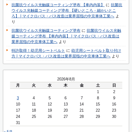
抗菌抗ウイルス光触媒コーティング塗布 【車内内装】
に
抗菌抗
ウイルス光触媒コーティング塗布 【硬いところ・細かいとこ
ろ】 | マイクロバス・バス改造は業界屈指の中京車体工業へ
よ
り
抗菌抗ウイルス光触媒コーティング塗布
に
抗菌抗ウイルス光触
媒コーティング塗布 【車内内装】 | マイクロバス・バス改造は
業界屈指の中京車体工業へ
より
特許取得！幼児用シートベルト
に
幼児用シートベルト取り付け
方 | マイクロバス・バス改造は業界屈指の中京車体工業へ
より
2026年8月
月
火
水
木
金
土
日
1
2
3
4
5
6
7
8
9
10
11
12
13
14
15
16
17
18
19
20
21
22
23
24
25
26
27
28
29
30
31
« 5月