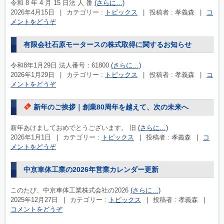
令和 8 年 4 ⽉ 15 ⽇法 ⼈ 番
(さらに…)
2026年4月15日
|
カテゴリー :
トピックス
|
投稿者 : 孝義森
|
コ
メントをどうぞ
有限会社石原モータースの株式取得に関するお知らせ
令和8年1月29日 法人番号：61800
(さらに…)
2026年1月29日
|
カテゴリー :
トピックス
|
投稿者 : 孝義森
|
コ
メントをどうぞ
新年のご挨拶｜創業80周年を越えて、次の未来へ
新年あけましておめでとうございます。 旧
(さらに…)
2026年1月1日
|
カテゴリー :
トピックス
|
投稿者 : 孝義森
|
コ
メントをどうぞ
中京車体工業の2026年営業カレンダー更新
このたび、中京車体工業株式会社の2026
(さらに…)
2025年12月27日
|
カテゴリー :
トピックス
|
投稿者 : 孝義森
|
コメントをどうぞ